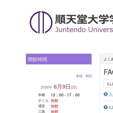
開館時間
よく
FA
今日
明日
I
8月9日
2026年
(日)
入
13：00 - 17：00
本郷
休館
さくら
休館
浦安
I
休館
三島