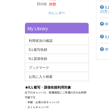
休館
日の出
I
の方
カレンダー
申
My Library
I
利用状況の確認
申
ILL複写依頼
ILL貸借依頼
ブックマーク
お気に入り検索
★ILL複写・貸借依頼利用対象
以下のキャンパス、附属病院にご所属の方のみ利用
可能です。
・本郷・お茶の水キャンパス
・さくらキャンパス