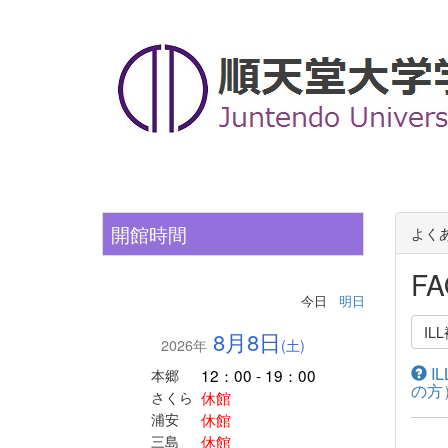
開館時間
よく
FA
今日
明日
I
8月8日
2026年
(土)
I
12：00 - 19：00
本郷
の方
休館
さくら
休館
浦安
休館
三島